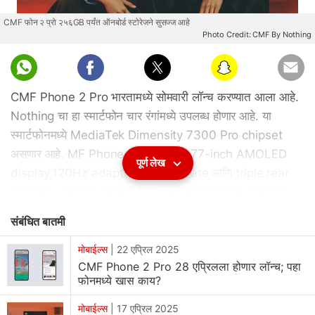
CMF फोन २ प्रो २५६GB पर्यंत ऑनबोर्ड स्टोरेजने सुसज्ज आहे
Photo Credit: CMF By Nothing
CMF Phone 2 Pro भारतामध्ये सोमवारी लॉन्च करण्यात आला आहे.
Nothing चा हा स्मार्टफोन चार रंगांमध्ये उपलब्ध होणार आहे. या
स्मार्टफोनमध्ये MediaTek Dimensity 7300 Pro chipset
असणार आहे. MF Phone 2 Pro मध्ये 6.77-inch AMOLED
पूर्ण लेख
display,120Hz adaptive refresh rate आणि triple rear
camera unit आहे. ज्यामध्ये 50-megapixel main sensor
आहे. फोनमध्ये IP54-rated बिल्ड असणार आहे. यामध्ये
संबंधित बातमी
5,000mAh battery असणार आहे. त्यामध्ये wiredआणि reverse
charging चा पर्याय आहे.CMF Phone 2 Pro ची भारतामध्ये किंमत
मोबाईल्स
|
22 एप्रिल 2025
CMF Phone 2 Pro 28 एप्रिलला होणार लॉन्च; पहा
काय?CMF Phone 2 Pro ची भारतामध्ये 8GB + 128GB RAM
फोनमध्ये खास काय?
व्हेरिएंटची किंमत Rs. 18,999 आहे. तर 8GB + 256GB व्हेरिएंटची
किंमत Rs. 20,999 आहे. हा स्मार्टफोन
मोबाईल्स
|
17 एप्रिल 2025