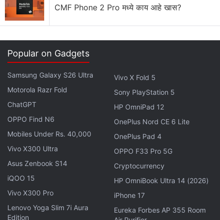
CMF Phone 2 Pro मध्ये काय आहे खास?
काळा, लाईट ग्रीन, ऑरेंज आणि पांढरा रंगांमध्ये उपलब्ध असणार आहे. 5
मे पासून फोन विक्रीसाठी उपलब्ध होणार आहे. तो Flipkart, CMF
India website आणि रिटेल पार्टनर्स वर खरेदी करता येणार आहे.
Popular on Gadgets
Axis, HDFC, ICICI Bank,आणि SBI card युजर्सना 1000
Samsung Galaxy S26 Ultra
Vivo X Fold 5
रूपयांचे डिस्काऊंट मिळणार आहे. एक्सचेंज वर देखील 1000 रूपयांचा
Motorola Razr Fold
अधिकचे डिस्काऊंट मिळणार आहे. त्यामुळे CMF Phone 2 Pro हा
Sony PlayStation 5
ChatGPT
स्मार्टफोन Rs. 16,999 पासून विक्रीसाठी उपलब्ध असणार आहे.
HP OmniPad 12
OPPO Find N6
OnePlus Nord CE 6 Lite
CMF Phone 1
, प्रमाणेच नवा Phone 2 Pro मध्ये वेगवेगळ्या
Mobiles Under Rs. 40,000
OnePlus Pad 4
अ‍ॅक्सेसरीज मिळणार आहेत. त्यामध्ये universal cover,
Vivo X300 Ultra
OPPO F33 Pro 5G
interchangeable lenses, wallet, stand, lanyard,आणि
Asus Zenbook S14
Cryptocurrency
कार्ड होल्डर मिळणार आहे.
iQOO 15
HP OmniBook Ultra 14 (2026)
CMF Phone 2 Pro ची स्पेसिफिकेशन्स
Vivo X300 Pro
iPhone 17
Lenovo Yoga Slim 7i Aura
CMF Phone 2 Pro मध्ये ड्युअल सीम आहे. हा फोन
Android
Eureka Forbes AP 355 Room
Edition
Air Purifier