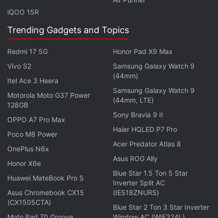
15-based Nothing OS 3.2
,वर चालतो. या फोनमध्ये 3 वर्षांचे
iQOO 15R
Android updates आणि 6 वर्षांचे security patches मिळणार
आहे. फोनमध्ये 6.77-inch full-HD+ (1,080×2,392 pixels)
Trending Gadgets and Topics
AMOLED display आहे. डिस्प्ले मध्ये HDR10+ support आणि
Redmi 17 5G
Honor Pad X9 Max
Panda Glass protectionअसणार आहे.
Vivo S2
Samsung Galaxy Watch 9
(44mm)
CMF Phone 2 Pro मध्ये 5,000mAh battery आहे ज्याला
Itel Ace 3 Heera
Samsung Galaxy Watch 9
33W fast charging आणि 5W reverse wired charging
Motorola Moto G37 Power
(44mm, LTE)
सपोर्ट आहे. एका चार्ज मध्ये फोन 47 तास कॉलिंग टाईम आणि 22
128GB
Sony Bravia 9 II
तासांपर्यंत YouTube streaming time देऊ शकतो. भारतामध्ये
OPPO A7 Pro Max
Haier HQLED P7 Pro
फोन सोबत चार्जर देखील मिळणार आहे. फोनचा आकार
Poco M8 Power
164×7.8×78mm आहे तर फोनचं वजन 185g आहे.
Acer Predator Atlas 8
OnePlus N6x
Asus ROG Ally
Honor X6e
Blue Star 1.5 Ton 5 Star
Huawei MateBook Pro S
Inverter Split AC
Asus Chromebook CX15
(IE518ZNURS)
(CX1505CTA)
Blue Star 2 Ton 3 Star Inverter
Moto Pad 70 Groove
Window AC (WIE324L)