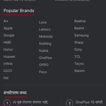
Popular Brands
Ai+
Realme
Lava
Apple
Redmi
Lenovo
Google
Samsung
Motorola
HMD
Sharp
Nothing
Honor
Sony
Nubia
Huawei
TCL
OnePlus
Infinix
Tecno
OPPO
iQOO
Xiaomi
Poco
Itel
#नवीनतम कथा
AI मुळे रोजगार संपणार नाही,
OnePlus 15 खरेदीची