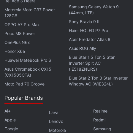
Itel Ace 3 Heera
कंपनीने अद्याप सर्व मॉडेल्ससाठी संपूर्ण स्पेसिफिकेशन्स उघड केलेले
Samsung Galaxy Watch 9
Motorola Moto G37 Power
नाहीत परंतु त्यांनी किमान चार डिव्हाइसेसचा समावेश असलेल्या मजबूत
(44mm, LTE)
128GB
लाइनअपचे संकेत दिले आहेत ज्यात Pova 7 5G, Pova 7 Pro
Sony Bravia 9 II
OPPO A7 Pro Max
5G, Pova 7 Ultra 5G, आणि Pova 7 Neo चा समावेश आहे.
Haier HQLED P7 Pro
Poco M8 Power
त्यांच्या आधीच्या फोनच्या या मॉडेल्समध्ये कामगिरी आणि डिझाइनमध्ये
Acer Predator Atlas 8
OnePlus N6x
सुधारणा होण्याची अपेक्षा आहे.
Asus ROG Ally
Honor X6e
आठवड्याच्या सुरुवातीला निवडक आंतरराष्ट्रीय बाजारपेठांमध्ये लाँच
Blue Star 1.5 Ton 5 Star
Huawei MateBook Pro S
Inverter Split AC
झालेला Tecno Pova 7 Ultra 5G, भारतीय ग्राहकांना काय अपेक्षा
Asus Chromebook CX15
(IE518ZNURS)
असू शकतात याची झलक देतो. यात MediaTek Dimensity
(CX1505CTA)
Blue Star 2 Ton 3 Star Inverter
8350 Ultimate चिपसेट आहे, जो 1.5K रिझोल्यूशन आणि 144Hz
Moto Pad 70 Groove
Window AC (WIE324L)
रिफ्रेश रेट असलेल्या AMOLED डिस्प्लेसह जोडलेला आहे. हे डिव्हाइस
70W वायर्ड आणि 30W वायरलेस चार्जिंगला सपोर्ट करणारी
Popular Brands
6,000mAh बॅटरीच्या सपोर्ट सह आहे.
Ai+
Realme
Lava
Apple
Redmi
Lenovo
Google
Samsung
Motorola