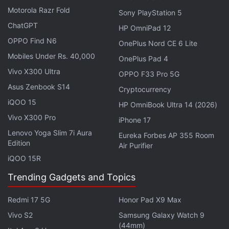
Motorola Razr Fold
आहे.आणखी एक उल्लेखनीय डिझाइन घटक म्हणजे "डेल्टा लाईट
Sony PlayStation 5
इंटरफेस", ग्रीक डेल्टा चिन्ह (Δ) मधून प्रेरणा घेत एक dynamic
ChatGPT
HP OmniPad 12
lighting feature, जे ऑडिओ प्लेबॅक, व्हॉल्यूम बदल आणि सूचना
OPPO Find N6
OnePlus Nord CE 6 Lite
यासारख्या यूजर्सच्या अ‍ॅक्टिव्हिटींना प्रतिसाद देते.
Mobiles Under Rs. 40,000
OnePlus Pad 4
Vivo X300 Ultra
OPPO F33 Pro 5G
Tecno
ने त्यांच्या इन-हाऊस आर्टिफिशियल इंटेलिजेंस व्हॉइस
Asus Zenbook S14
Cryptocurrency
असिस्टंट, Ella, चा नवीन मालिकेत समावेश केल्याची पुष्टी केली आहे.
iQOO 15
Ella हिंदी, मराठी, गुजराती आणि तमिळसह अनेक भारतीय भाषांना
HP OmniBook Ultra 14 (2026)
समर्थन देते, ज्यामुळे regional demographics मध्ये यूजर्सची
Vivo X300 Pro
iPhone 17
सुलभता वाढते.
Lenovo Yoga Slim 7i Aura
Eureka Forbes AP 355 Room
Edition
Air Purifier
अपेक्षित तांत्रिक फीचर्समध्ये MemFusion, Tecno ची मालकीची
iQOO 15R
Memory Fusion Technology,
समाविष्ट आहे, जे यूजर्सना
Trending Gadgets and Topics
उपलब्ध अंतर्गत स्टोरेज वापरून फोनची रॅम व्हर्च्युअली वाढवता येते, हे
फंक्शन मल्टीटास्किंग सुधारण्यासाठी बजेट आणि मध्यम श्रेणीच्या
Redmi 17 5G
Honor Pad X9 Max
उपकरणांमध्ये वाढत्या प्रमाणात लोकप्रिय होत आहे.
Vivo S2
Samsung Galaxy Watch 9
(44mm)