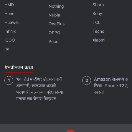
HMD
Sharp
Nothing
Honor
Sony
Nubia
Huawei
TCL
OnePlus
Infinix
Tecno
OPPO
iQOO
Xiaomi
Poco
Itel
#नवीनतम कथा
'एक होतं माळीण': डोळ्यात पाणी
Amazon सेलमध्ये सर्वा
आणणारी, काळजात धडकी
स्लिम iPhone ₹22,3
भरवणारी सत्यकथा; प्रेक्षकांच्या
स्वस्त!
मनाचा ठाव घेणारा चित्रपट