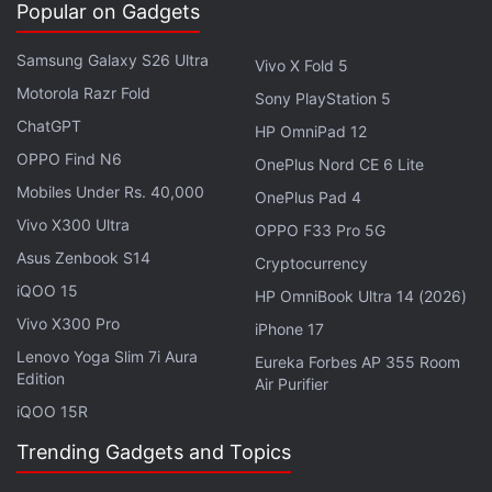
होते. त्यानंतर Bharat Mobility Show 2024 मध्येही ती प्रदर्शित
Popular on Gadgets
करण्यात आली होती. आता कंपनीने तिचे प्रोडक्शन व्हर्जन सादर केले
आहे. हे मॉडेल E100 मानकांनुसार तयार करण्यात आले आहे, मात्र
Samsung Galaxy S26 Ultra
Vivo X Fold 5
E85 इंधनावर चालण्यासाठी त्याला होमोलोगेशन देण्यात आले आहे. सोप्या
Motorola Razr Fold
Sony PlayStation 5
भाषेत सांगायचे झाल्यास, ही कार E20 ते E100 पर्यंत कोणत्याही
ChatGPT
HP OmniPad 12
पेट्रोल-इथेनॉल मिश्रणावर चालू शकते.
OPPO Find N6
OnePlus Nord CE 6 Lite
Mobiles Under Rs. 40,000
OnePlus Pad 4
इंजिनमध्ये करण्यात आले अनेक बदल
Vivo X300 Ultra
OPPO F33 Pro 5G
नवीन Wagon R Flex Fuel मध्ये Maruti Suzuki चे 1.2-लिटर
Asus Zenbook S14
Cryptocurrency
K12N चार-सिलेंडर पेट्रोल इंजिन देण्यात आले आहे. मात्र इथेनॉल
iQOO 15
HP OmniBook Ultra 14 (2026)
इंधनाशी सुसंगतता राखण्यासाठी त्यामध्ये अनेक बदल करण्यात आले
Vivo X300 Pro
आहेत. यामध्ये नवीन फ्यूल इंजेक्टर्स, अपग्रेडेड फ्यूल पंप, नवीन फ्यूल
iPhone 17
Lenovo Yoga Slim 7i Aura
लाईन्स, री-कॅलिब्रेटेड ECU आणि इथेनॉल सेन्सरचा समावेश आहे.
Eureka Forbes AP 355 Room
Edition
Air Purifier
इथेनॉल सेन्सर इंधनामधील इथेनॉलचे प्रमाण ओळखण्याचे काम करतो.
iQOO 15R
कंपनीने अद्याप इंजिनची पॉवर, टॉर्क आणि मायलेजबाबतची माहिती जाहीर
केलेली नाही.
Trending Gadgets and Topics