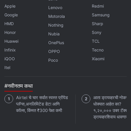
केंद्रीय पेट्रोलियम आणि नैसर्गिक वायू मंत्री Hardeep Singh Puri
Apple
Redmi
Lenovo
यांनी नुकतीच E85 इंधन नेटवर्कसंदर्भातील योजना जाहीर केली आहे.
Google
Samsung
Motorola
त्यांच्या मते, सुरुवातीला दिल्ली-एनसीआर आणि मुंबई-पुणे-नागपूर
HMD
Sharp
Nothing
कॉरिडॉरमध्ये 50 ते 100 E85 डिस्पेंसिंग स्टेशन सुरू केले जातील.
Honor
Sony
त्यानंतर या वर्षाच्या अखेरीपर्यंत त्यांची संख्या 500 पर्यंत नेण्याचे लक्ष्य
Nubia
आहे.
Huawei
TCL
OnePlus
Infinix
Tecno
OPPO
मंत्र्यांनी असेही सांगितले की, 2027 च्या अखेरीपर्यंत देशातील प्रमुख
iQOO
Xiaomi
Poco
शहरांमध्ये सुमारे 5,000 E85 डिस्पेंसिंग स्टेशन उभारले जाऊ शकतात.
Itel
तसेच E85 इंधनाची किंमत सध्याच्या E20 पेट्रोलच्या तुलनेत कमी
ठेवण्याचाही विचार आहे.
#नवीनतम कथा
Airtel चे चार सर्वात स्वस्त प्रीपेड
आता ड्रायव्हरची नोकरी
प्लॅन्स,अनलिमिटेड डेटा आणि
धोक्यात आहेत का?
कॉल्स, किंमत ₹300 पेक्षा कमी
१,२०,००० उबर टॅक्सी
ड्रायव्हरशिवाय धावणार!