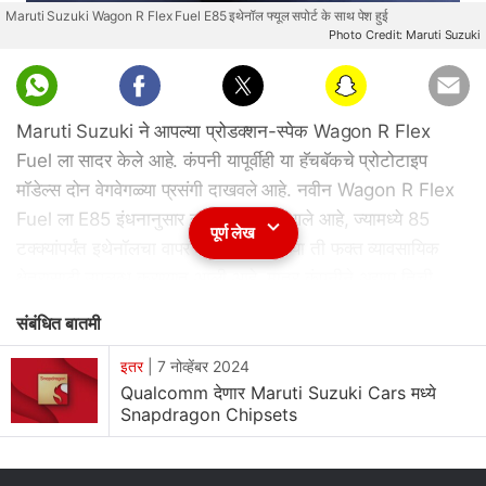
Maruti Suzuki Wagon R Flex Fuel E85 इथेनॉल फ्यूल सपोर्ट के साथ पेश हुई
Photo Credit: Maruti Suzuki
Maruti Suzuki ने आपल्या प्रोडक्शन-स्पेक Wagon R Flex
Fuel ला सादर केले आहे. कंपनी यापूर्वीही या हॅचबॅकचे प्रोटोटाइप
मॉडेल्स दोन वेगवेगळ्या प्रसंगी दाखवले आहे. नवीन Wagon R Flex
Fuel ला E85 इंधनानुसार तयार करण्यात आले आहे, ज्यामध्ये 85
पूर्ण लेख
टक्क्यांपर्यंत इथेनॉलचा वापर करता येतो. सध्या ती फक्त व्यावसायिक
क्षेत्रासाठी उपलब्ध करण्यात आली आहे. मात्र कंपनीने अद्याप तिची
किंमत किंवा विक्रीसंदर्भातील माहिती जाहीर केलेली नाही. सरकार
संबंधित बातमी
कच्च्या तेलाच्या आयातीवरील अवलंबित्व कमी करण्यासाठी करत
असलेल्या या मॉडेलकडे एक महत्त्वाचे पाऊल म्हणून पाहिले जात आहे.
इतर
|
7 नोव्हेंबर 2024
Qualcomm देणार Maruti Suzuki Cars मध्ये
Snapdragon Chipsets
Maruti Wagon R Flex Fuel म्हणजे काय?
Wagon R Flex Fuel ला प्रथम 2022 मध्ये सादर करण्यात आले