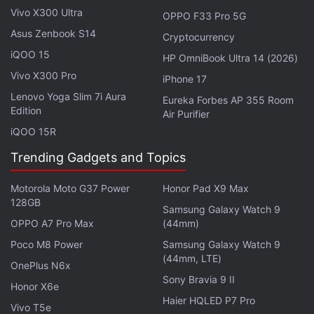
वेगळे आहेत. चला तर मग, आपण पाहुयात काय आहेत BoAt
Vivo X300 Ultra
OPPO F33 Pro 5G
Airdopes ProGear ची वैशिष्ट्ये, किंमत आणि उपलब्धता.
Asus Zenbook S14
Cryptocurrency
BoAt Airdopes ProGear ची वैशिष्ट्ये.
iQOO 15
HP OmniBook Ultra 14 (2026)
वर दिलेल्या फोटोकडे पाहून तुमच्या लक्षात आलंच असेल, की BoAt
Vivo X300 Pro
iPhone 17
Airdopes ProGear हा बाकीच्या इअरफोन्स पेक्षा नक्कीच वेगळा
Lenovo Yoga Slim 7i Aura
Eureka Forbes AP 355 Room
दिसत आहे. त्याच्या डिझाइन पलीकडे कंपनीने अनेक बदल केले आहेत,
Edition
Air Purifier
ज्यामध्ये OWS Airdopes हे Quad Mic AI ENx ह्या तंत्रज्ञानासह
iQOO 15R
बनविण्यात आले आहेत. ह्यामध्ये चार मायक्रोफोन्स बसवले आहेत जे AI
Trending Gadgets and Topics
च्या मदतीने बाहेरील आवाज प्रभावीपणे दूर करतात. ह्यामध्ये अधिक खोल
आणि चांगल्या ऑडियो गुणवत्तेसाठी 15 मिमीचे ड्रायव्हर्स सुसज्ज आहेत.
Motorola Moto G37 Power
Honor Pad X9 Max
128GB
Samsung Galaxy Watch 9
BoAt Airdopes ProGear ला अल्ट्रा-लो लेटन्सी मोड ने अखंड
OPPO A7 Pro Max
(44mm)
कनेक्टिव्हिटीसाठी ब्लूटूथ v5.3 सोबत BEAST मोड जोडण्यात आला
Poco M8 Power
Samsung Galaxy Watch 9
आहे, ज्यामुळे तुमचा गेमिंग आणि विडियोचा अनुभव अधिक सुखद बनतो.
(44mm, LTE)
OnePlus N6x
ह्यामधील सर्वात महत्वाचे वैशिष्ट्ये ते म्हणजे बॅटरी. ह्या दोन्ही
Sony Bravia 9 II
Honor X6e
इअरफोन्समध्ये 65 mAh ची बॅटरी बसविण्यात आली आहे, त्याशिवाय
Haier HQLED P7 Pro
Vivo T5e