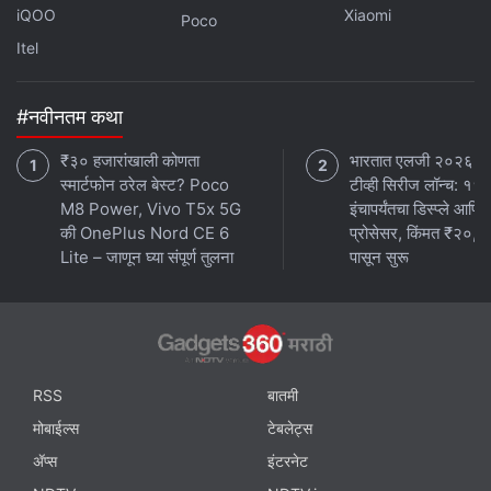
iQOO
Xiaomi
Poco
Itel
#नवीनतम कथा
₹३० हजारांखाली कोणता
भारतात एलजी २०२६ 
स्मार्टफोन ठरेल बेस्ट? Poco
टीव्ही सिरीज लॉन्च: ११
M8 Power, Vivo T5x 5G
इंचापर्यंतचा डिस्प्ले आणि 
की OnePlus Nord CE 6
प्रोसेसर, किंमत ₹२०,
Lite – जाणून घ्या संपूर्ण तुलना
पासून सुरू
RSS
बातमी
मोबाईल्स
टेबलेट्स
ॲप्स
इंटरनेट