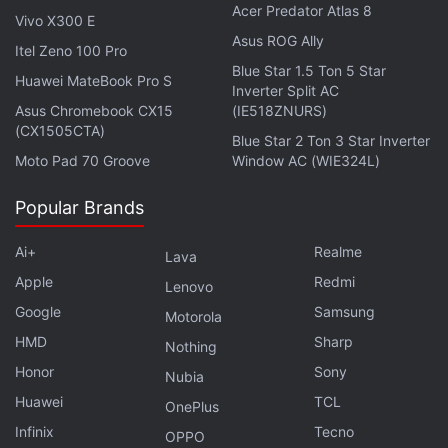
चार्जिंग केस मध्ये 500 mAh ची बॅटरी बसविण्यात आली आहे, जी 100
Acer Predator Atlas 8
Vivo X300 E
तासांपर्यंत आरामात चालते. त्याशिवाय ह्या BoAt Airdopes
Asus ROG Ally
Itel Zeno 100 Pro
ProGear ला फक्त 10 मिनिट चार्ज केल्यानंतर ते 10 तास आरामात
Blue Star 1.5 Ton 5 Star
Huawei MateBook Pro S
चालू शकतात.
Inverter Split AC
BoAt Airdopes ProGear किंमत आणि उपलब्धता.
Asus Chromebook CX15
(IE518ZNURS)
(CX1505CTA)
Blue Star 2 Ton 3 Star Inverter
BoAt Airdopes ProGear हे काळया आणि हिरव्या ह्या दोन रंगांमध्ये
Moto Pad 70 Groove
Window AC (WIE324L)
खरेदी करता येणार आहेत. जे तुम्हाला भारतात Amazon, Myntra
आणि boAt च्या अधिकृत वेबसाइट वर 1,999 रुपयांमध्ये खरेदीसाठी
Popular Brands
उपलब्ध आहेत. ज्यावर उपलब्ध असलेल्या ऑफर्सबद्दल तुम्हाला वेबसाईटवर
Ai+
Realme
आवश्यक माहिती मिळेल. पण हेच BoAt Airdopes ProGear
Lava
तुम्हाला Flipcart वर फक्त 1,699 मध्ये खरेदी करता येतील.
Apple
Redmi
Lenovo
Google
Samsung
Motorola
HMD
Sharp
Nothing
Honor
Sony
Nubia
Huawei
TCL
OnePlus
Infinix
Tecno
OPPO