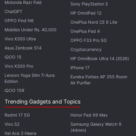
Motorola Razr Fold
Sony PlayStation 5
ChatGPT
HP OmniPad 12
प्रोसेसर
OPPO Find N6
Oppo Reno 16c 5G मध्ये MediaTek Dimensity 7300
OnePlus Nord CE 6 Lite
चिपसेट देण्यात आला आहे. तर Google Pixel 9a मध्ये चौथ्या पिढीचा
Mobiles Under Rs. 40,000
OnePlus Pad 4
Tensor G4 प्रोसेसर मिळतो. दुसरीकडे Samsung Galaxy S25
Vivo X300 Ultra
OPPO F33 Pro 5G
FE मध्ये Samsung Exynos 2400 प्रोसेसर देण्यात आला आहे.
Asus Zenbook S14
Cryptocurrency
ऑपरेटिंग सिस्टम
iQOO 15
HP OmniBook Ultra 14 (2026)
Oppo Reno 16c 5G हा Android 16 आधारित ColorOS 16
Vivo X300 Pro
iPhone 17
वर चालतो. तर Google Pixel 9a हा Android 15 ऑपरेटिंग
Lenovo Yoga Slim 7i Aura
Eureka Forbes AP 355 Room
सिस्टमवर कार्य करतो. तसेच Samsung Galaxy S25 FE हा
Edition
Air Purifier
Android 16 आधारित One UI 8 वर चालतो.
iQOO 15R
बॅटरी बॅकअप
Trending Gadgets and Topics
Oppo Reno 16c 5G मध्ये 7,000mAh क्षमतेची मोठी बॅटरी
देण्यात आली आहे, जी 80W वायर्ड फास्ट चार्जिंगला सपोर्ट करते. तर
Redmi 17 5G
Honor Pad X9 Max
Google Pixel 9a मध्ये 5,100mAh बॅटरी मिळते. दुसरीकडे
Vivo S2
Samsung Galaxy Watch 9
Samsung Galaxy S25 FE मध्ये 4,900mAh बॅटरी असून ती
(44mm)
Itel Ace 3 Heera