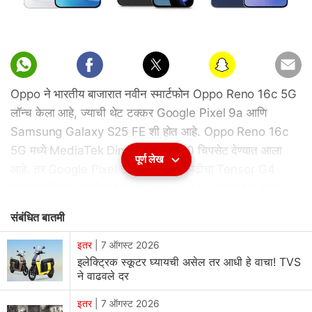
Oppo ने भारतीय बाजारात नवीन स्मार्टफोन Oppo Reno 16c 5G
लॉन्च केला आहे, ज्याची थेट टक्कर Google Pixel 9a आणि
Samsung Galaxy S25 FE शी होत आहे. Oppo Reno 16c
5G मध्ये MediaTek Dimensity 7300 चिपसेट देण्यात आला
पूर्ण लेख
आहे. तर Google Pixel 9a मध्ये चौथ्या पिढीचा Tensor G4
प्रोसेसर मिळतो. दुसरीकडे Samsung Galaxy S25 FE मध्ये
Samsung Exynos 2400 प्रोसेसर देण्यात आला आहे. चला तर
संबंधित बातमी
मग Oppo Reno 16c 5G, Google Pixel 9a आणि
Samsung Galaxy S25 FE यांची सविस्तर तुलना जाणून घेऊया.
इतर
|
7 ऑगस्ट 2026
इलेक्ट्रिक स्कूटर घ्यायची असेल तर आधी हे वाचा! TVS
ने वाढवले दर
Oppo Reno 16c 5G vs Google Pixel 9a vs Samsung
Galaxy S25 FE
इतर
|
7 ऑगस्ट 2026