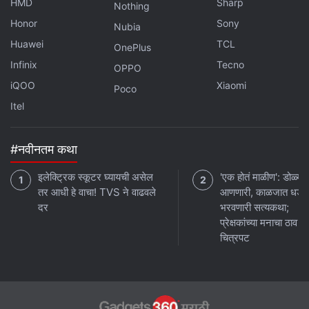
HMD
Sharp
Nothing
कनेक्टिव्हिटी पर्याय
Honor
Sony
Nubia
Oppo Reno 16c 5G मध्ये 5G, 4G LTE, Wi-Fi, Bluetooth
Huawei
TCL
OnePlus
5.4, USB Type-C आणि GPS देण्यात आले आहेत. तर Google
Infinix
Tecno
OPPO
Pixel 9a मध्ये 5G, 4G LTE, Wi-Fi 6E, Bluetooth 5.3,
iQOO
Xiaomi
Poco
NFC, GPS आणि USB 3.2 Type-C पोर्ट असे कनेक्टिव्हिटी पर्याय
Itel
आहेत. तसेच Samsung Galaxy S25 FE मध्ये 4G, 5G, Wi-
Fi, Bluetooth, GPS आणि USB Type-C पोर्टचा समावेश आहे.
#नवीनतम कथा
इलेक्ट्रिक स्कूटर घ्यायची असेल
'एक होतं माळीण': डोळ्या
तर आधी हे वाचा! TVS ने वाढवले
आणणारी, काळजात धडक
दर
भरवणारी सत्यकथा;
प्रेक्षकांच्या मनाचा ठाव घे
चित्रपट