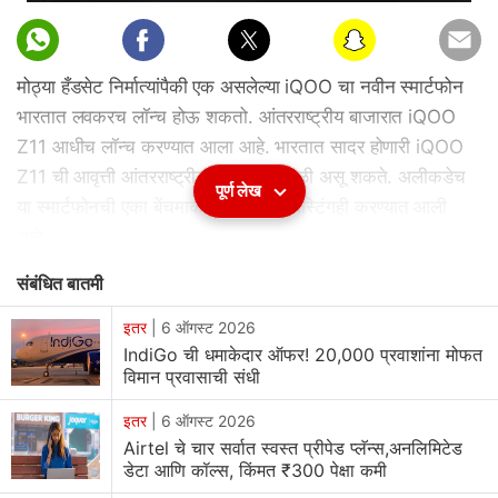
मोठ्या हँडसेट निर्मात्यांपैकी एक असलेल्या iQOO चा नवीन स्मार्टफोन
भारतात लवकरच लॉन्च होऊ शकतो. आंतरराष्ट्रीय बाजारात iQOO
Z11 आधीच लॉन्च करण्यात आला आहे. भारतात सादर होणारी iQOO
Z11 ची आवृत्ती आंतरराष्ट्रीय मॉडेलपेक्षा वेगळी असू शकते. अलीकडेच
पूर्ण लेख
या स्मार्टफोनची एका बेंचमार्क प्लॅटफॉर्मवर लिस्टिंगही करण्यात आली
आहे.
संबंधित बातमी
भारतातील iQOO चे CEO, निपुण मर्या यांनी सोशल मीडिया प्लॅटफॉर्म X
वर केलेल्या पोस्टमध्ये कंपनीच्या Z11 सिरीजमधील एका स्मार्टफोनच्या
इतर
|
6 ऑगस्ट 2026
लवकरच लॉन्च होण्याचा टीझर दिला आहे. मात्र, कंपनीने स्मार्टफोनचे
IndiGo ची धमाकेदार ऑफर! 20,000 प्रवाशांना मोफत
विमान प्रवासाची संधी
मॉडेल कोणते असेल याची माहिती दिलेली नाही. हा iQOO Z11 असू
शकतो. हा स्मार्टफोन चीन आणि मलेशियामध्ये वेगवेगळ्या हार्डवेअर
इतर
|
6 ऑगस्ट 2026
कॉन्फिगरेशनसह सादर करण्यात आला आहे. चीनमध्ये लॉन्च करण्यात
Airtel चे चार सर्वात स्वस्त प्रीपेड प्लॅन्स,अनलिमिटेड
आलेल्या व्हेरिएंटमध्ये MediaTek Dimensity 8500 प्रोसेसर
डेटा आणि कॉल्स, किंमत ₹300 पेक्षा कमी