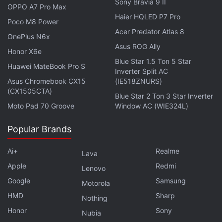
Sony Bravia 9 II
OPPO A7 Pro Max
Haier HQLED P7 Pro
Poco M8 Power
Acer Predator Atlas 8
OnePlus N6x
Asus ROG Ally
Honor X6e
Blue Star 1.5 Ton 5 Star
Huawei MateBook Pro S
Inverter Split AC
Asus Chromebook CX15
(IE518ZNURS)
(CX1505CTA)
Blue Star 2 Ton 3 Star Inverter
Moto Pad 70 Groove
Window AC (WIE324L)
Popular Brands
Ai+
Realme
Lava
Apple
Redmi
Lenovo
Google
Samsung
Motorola
HMD
Sharp
Nothing
Honor
Sony
Nubia