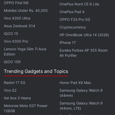
OPPO Find N6
OnePlus Nord CE 6 Lite
1,200 निट्स पीक ब्राइटनेससह देण्यात आला आहे. यात MediaTek
Mobiles Under Rs. 40,000
OnePlus Pad 4
Dimensity 7400 Turbo प्रोसेसर देण्यात आला आहे. हा स्मार्टफोन
Vivo X300 Ultra
OPPO F33 Pro 5G
Android 16 आधारित OriginOS 6 वर चालतो. iQOO Z11x 5G
Asus Zenbook S14
च्या ड्युअल रिअर कॅमेरा युनिटमध्ये f/2.45 अपर्चरसह 50
Cryptocurrency
iQOO 15
मेगापिक्सेलचा प्रायमरी कॅमेरा आणि 2 मेगापिक्सेलचा बोकेह कॅमेरा देण्यात
HP OmniBook Ultra 14 (2026)
आला आहे. सेल्फी आणि व्हिडिओ कॉलिंगसाठी समोरच्या बाजूला 32
Vivo X300 Pro
iPhone 17
मेगापिक्सेलचा कॅमेरा उपलब्ध आहे. या स्मार्टफोनमध्ये 7,200 mAh
Lenovo Yoga Slim 7i Aura
Eureka Forbes AP 355 Room
Edition
क्षमतेची बॅटरी असून ती 44 W वायर्ड फास्ट चार्जिंगला सपोर्ट करते.
Air Purifier
iQOO 15R
Trending Gadgets and Topics
Redmi 17 5G
Honor Pad X9 Max
Vivo S2
Samsung Galaxy Watch 9
(44mm)
Itel Ace 3 Heera
Samsung Galaxy Watch 9
Motorola Moto G37 Power
(44mm, LTE)
128GB