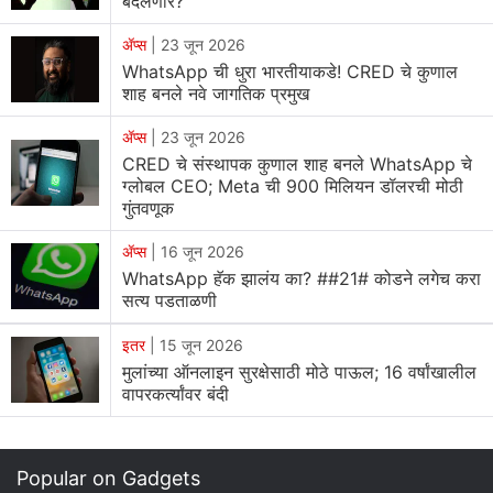
बदलणार?
पर्याय देखील युजर्सला मिळू शकतो अशी देखील चर्चा आहे.
ॲप्स
|
23 जून 2026
WhatsApp वर अधिक थिम्सचा पर्याय येणार
WhatsApp ची धुरा भारतीयाकडे! CRED चे कुणाल
शाह बनले नवे जागतिक प्रमुख
WhatsApp
च्या फीचर ट्रॅकर WABetaInfo च्या माहितीनुसार,
आता युजर्सला विविध डिझाईन स्टाईल मधून त्यांच्या आवडीचा पर्याय
ॲप्स
|
23 जून 2026
निवडता येणार आहे. व्हॉट्सअ‍ॅपच्या नव्या व्हर्जन मध्ये हा पर्याय दिसू
CRED चे संस्थापक कुणाल शाह बनले WhatsApp चे
ग्लोबल CEO; Meta ची 900 मिलियन डॉलरची मोठी
शकतो. WhatsApp beta for Android version 2.24.20.12
गुंतवणूक
मध्ये हा पर्याय दिसला.
ॲप्स
|
16 जून 2026
कसे असणार नवे फीचर
WhatsApp हॅक झालंय का? ##21# कोडने लगेच करा
सत्य पडताळणी
व्हॉट्सॲपने नेहमी युजर्सना त्यांची चॅट बॅकग्राउंड बदलण्याचा पर्याय दिला
आहे पण टेक्स्ट बबलचे रंग सारखेच राहिले जे इंस्टाग्राम आणि
इतर
|
15 जून 2026
मुलांच्या ऑनलाइन सुरक्षेसाठी मोठे पाऊल; 16 वर्षांखालील
मेसेंजरसारख्या इतर मेटा ॲप्सच्या बाबतीत घडले नाही. पण आता नव्या
वापरकर्त्यांवर बंदी
अपडेट मध्ये चॅट बबल आणि व्हॉलपेपर हा नव्या निवडलेल्या थीम नुसार
आपोआप रंग बदलणार आहे. फीचर ट्रॅकरच्या माहितीनुसार, युजर्सना
आता पर्याय दिला जाईल ज्यामध्ये ते चॅट बबल पेक्षा वेगळा वॉलपेपरसाठी
Popular on Gadgets