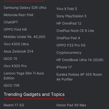
रंग निवडण्याचा पर्याय निवडू शकतात, ज्यामुळे त्यांना कस्टमायझेशन
अधिक चांगले करता येईल.
Samsung Galaxy S26 Ultra
Vivo X Fold 5
Motorola Razr Fold
Sony PlayStation 5
Android मध्ये त्यासाठी व्हॉट्सअ‍ॅप च्या सेटिंग मध्ये वेगवेगळ्या थीम
ChatGPT
HP OmniPad 12
मधून तुमच्या आवडीची थीम निवडण्याचा पर्याय असेल. ती डिफॉल्ट
OPPO Find N6
OnePlus Nord CE 6 Lite
म्हणूनही निवडता येईल. तसेच मॅन्युअली विशिष्ट चॅट साठी देखील ठेवता
Mobiles Under Rs. 40,000
येणार आहे. रिपोर्ट्सनुसार, भविष्यात विशिष्ट चॅटसाठी मॅन्युअल ओव्हरराइड
OnePlus Pad 4
पर्याय देखील असेल जेथे युजर्सना विशिष्ट चॅट बबल आणि वॉलपेपरसाठी
Vivo X300 Ultra
OPPO F33 Pro 5G
नवीन रंग निवडण्याचा एक पर्याय दिला जाईल.
Asus Zenbook S14
Cryptocurrency
iQOO 15
HP OmniBook Ultra 14 (2026)
डिफॉल्ट थीम निवडण्याचा पर्याय पहिल्यांदा फीचर ट्रॅकर कडून
Vivo X300 Pro
iPhone 17
WhatsApp Beta
for Android 2.24.17.19.कडून पहिल्यांदा
Lenovo Yoga Slim 7i Aura
Eureka Forbes AP 355 Room
स्पॉट करण्यात आले होते.
Edition
Air Purifier
iQOO 15R
WABetaInfo च्या माहितीनुसार, डिफॉल्ट थीम निवडण्याचा हा पर्याय
अजूनही विकसित होत आहे. अद्याप तो बीटा टेस्टरवरही आलेला नाही.
Trending Gadgets and Topics
सध्या मेसेजिंग अ‍ॅप व्हॉट्सअ‍ॅप कडून विविध नव्या फीचर्सचा विचार केला
Redmi 17 5G
Honor Pad X9 Max
जात आहे. त्याची टेस्टिंग होत असते. पण सारेच अपडेट्स प्रत्यक्षात