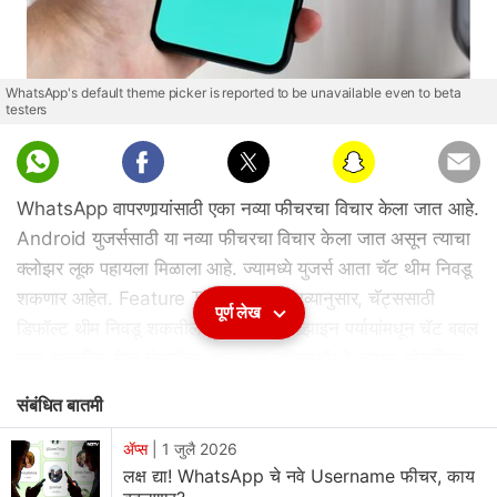
WhatsApp's default theme picker is reported to be unavailable even to beta
testers
WhatsApp वापरणार्‍यांसाठी एका नव्या फीचरचा विचार केला जात आहे.
Android युजर्ससाठी या नव्या फीचरचा विचार केला जात असून त्याचा
क्लोझर लूक पहायला मिळाला आहे. ज्यामध्ये युजर्स आता चॅट थीम निवडू
शकणार आहेत. Feature Tracker च्या दाव्यानुसार, चॅट्ससाठी
पूर्ण लेख
डिफॉल्ट थीम निवडू शकतील आणि अनेक डिझाइन पर्यायांमधून चॅट बबल
करू शकतील. मेटा कंपनीच्या मालकीचं व्हॉट्सअ‍ॅप हे जगभर लोकप्रिय
मेसेजिंग अ‍ॅप आहे. व्हॉट्सअ‍ॅप कडून वेळोवेळी युजर्सना अ‍ॅप मध्ये नवनवे
संबंधित बातमी
अनुभव आणि त्याचा वापर सुकर करून देण्यासाठी अपडेट्स केले जातात.
आता हा नवा बदल युजर्सना नव्या युजर इंटरफेस मधून डिझाईन्सचे
ॲप्स
|
1 जुलै 2026
लक्ष द्या! WhatsApp चे नवे Username फीचर, काय
अधिक पर्याय देणार आहे. दरम्यान आता स्टेटस मध्ये mention चा