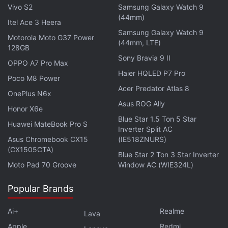
Vivo S2
Samsung Galaxy Watch 9
येतातच असेही नाही. आता या फीचर द्वारा युजर्सना त्यांच्या व्हिज्युअल
(44mm)
इंटरफेसवर अधिक कंट्रोल देऊन, त्यांना चॅट बबलसाठी त्यांचा आवडता
Itel Ace 3 Heera
Samsung Galaxy Watch 9
रंग निवडण्याची परवानगी देऊन मेसेजिंग अ‍ॅपवरचा त्यांचा अनुभव अधिक
Motorola Moto G37 Power
(44mm, LTE)
128GB
सुधारण्याचा WhatsAppचा हेतू आहे.
Sony Bravia 9 II
OPPO A7 Pro Max
Haier HQLED P7 Pro
Poco M8 Power
Acer Predator Atlas 8
OnePlus N6x
Asus ROG Ally
Honor X6e
Blue Star 1.5 Ton 5 Star
Huawei MateBook Pro S
Inverter Split AC
Asus Chromebook CX15
(IE518ZNURS)
(CX1505CTA)
Blue Star 2 Ton 3 Star Inverter
Moto Pad 70 Groove
Window AC (WIE324L)
Popular Brands
Ai+
Realme
Lava
Apple
Redmi